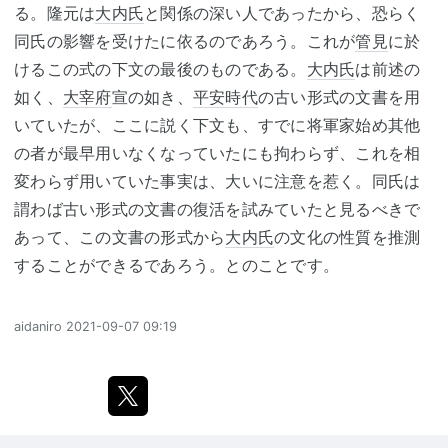
る。隆元は
大内氏
と関係の深い人であったから、恐らく
同氏の影響を受けたに依るのであろう。これが
管見
に於
けるこの式の下文の最後のものである。
大内氏
は前述の
如く、
大宰府
宣の如き、
平安時代
の古い形式の文書を用
いていたが、ここに説く下文も、すでに将軍家始め其他
の者が最早用いなくなっていたにも拘わらず、これを相
変わらず用いていた事実は、大いに注意を惹く。同氏は
謂わば古い形式の文書の復活を試みていたと見るべきで
あって、この文書の形式から
大内氏
の文化の性質を推測
することができるであろう。とのことです。
aidaniro
2021-09-07 09:19