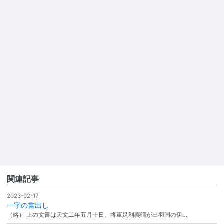
関連記事
2023-02-17
一字の書出し
（略） 上の文書は天文二年五月十日、将軍足利義晴が出羽国の伊…