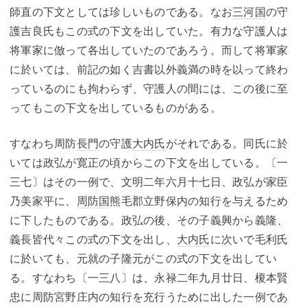
師直の下文としては珍しいものである。なお
三河国
の守
護吉良氏もこの式の下文を出していた。有力な守護人は
将軍家に倣って各出していたのであろう。而して将軍家
に於いては、前記の如く吉書以外義満の時を以って終わ
っているのにも拘わらず、守護人の間には、この後に至
ってもこの下文を出しているものがある。
すなわち周防
長門
の守護
大内氏
がそれである。同氏に於
いては政弘が寛正の頃からこの下文を出している。〔一
三七〕はその一例で、文明二年六月十七日、政弘が家臣
乃美家平に、
周防国
熊毛郡立野保内の知行を与えるため
に下したものである。政弘の後、その子義興から義隆、
義長皆代々この式の下文を出し、
大内氏
に次いで毛利氏
に於いても、元就の子隆元がこの式の下文を出してい
る。すなわち〔一三八〕は、永禄二年九月廿日、榎本賢
忠に周防宮野庄内の知行を充行うために出した一例であ