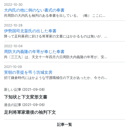
2022-10-30
大内氏の他に例のない書式の奉書
尚周防の大内氏も袖判のある奉書を出している。 （略） ここに…
2022-10-28
伊勢国司北畠氏の出した奉書
降って足利幕府に於ける将軍家の文書にはかかるものは無いが、…
2022-10-04
周防大内義隆の年寄が奉じた奉書
尚〔三三九〕は、天文十一年四月六日周防大内義隆の年寄が、安…
2021-10-09
実朝の菩提を弔う坊城女房
扨て鎌倉時代にはかような守護職補任の下文があったか、今その…
新しい記事
(2021-09-08)
下知状と下文変形文書
過去の記事
(2021-09-06)
足利将軍家最後の袖判下文
記事一覧