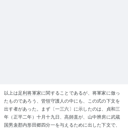
以上は
足利将軍家
に関することであるが、将軍家に倣っ
たものであろう、
管領
守護人の中にも、この式の下文を
出す者があった。まず〔一三六〕に示したのは、貞和三
年（正平二年）十月十九日、
高師直
が、山中辨房に
武蔵
国
男衾郡
内形田郷四分一を与えるために出した下文で、