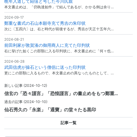
晩年入道して紹僖と号した今川氏親
本文書止めは、「仍執達如件」で結んであるが、かかる例は余り…
2024-09-17
鄭重な書式の石山本願寺充て秀吉の朱印状
次に〔五四六〕は、右と時代が前後するが、秀吉が天正十五年六…
2024-08-21
前田利家が敦賀湊の御用商人に充てた印判状
右に挙げた如くこの部類に入る印判状に、本文書止めに「何々也…
2024-06-28
武田信虎が操石という僧侶に送った印判状
更にこの部類に入るもので、本文書止めの異なったものとして、…
新しい記事
(2024-10-12)
信玄の「恐々謹言」「恐惶謹言」の書止めをもつ鄭重…
過去の記事
(2024-10-10)
仙石秀久の「永楽」「通寶」の堂々たる黒印
記事一覧