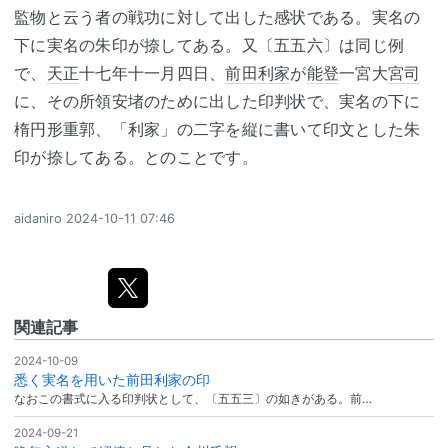
監物と云う者の戦功に対して出した感状である。実名の
下に実名の朱印が捺してある。又〔五五六〕は同じ例
で、
天正
十七年十一月四日、
前田利家
が
能登
一宮大
宮司
に、その所領安堵のために出した印判状で、実名の下に
楕円形重郭、「利家」の二字を縦に書いて印文とした朱
印が捺してある。とのことです。
aidaniro
2024-10-11 07:46
関連記事
2024-10-09
悉く実名を用いた前田利家の印
なおこの書式に入る印判状として、〔五五三〕の如きがある。前…
2024-09-21