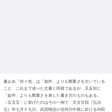
書止め「何々也」は「如件」よりも鄭重さを欠いている
こと、これまで述べた文書と同様であるが、又反対に
「如件」よりも鄭重さを表した書き方のものもある。
〔五五五〕に挙げたのはその一例で、天文廿四（弘治
元）年七月十九日、
武田晴信
が信州
川中島
に於ける内田